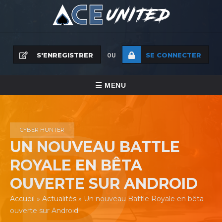
S'ENREGISTRER
SE CONNECTER
OU
BASCULER
MENU
VERS
MENU
LA
CYBER HUNTER
NAVIGATION
UN NOUVEAU BATTLE
ROYALE EN BÊTA
OUVERTE SUR ANDROID
Accueil
»
Actualités
»
Un nouveau Battle Royale en bêta
ouverte sur Android