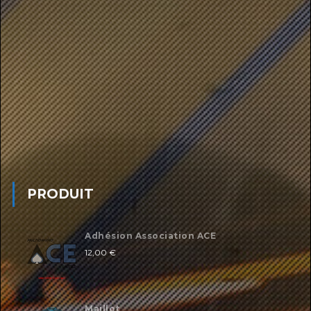
PRODUIT
Adhésion Association ACE
12,00
€
Maillot