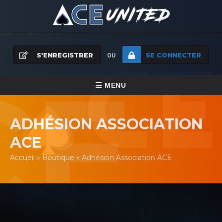
S'ENREGISTRER
SE CONNECTER
OU
BASCULER
MENU
VERS
MENU
ADHÉSION ASSOCIATION
LA
ACE
NAVIGATION
Accueil
»
Boutique
»
Adhésion Association ACE