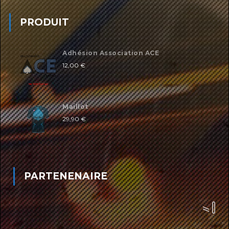
PRODUIT
Adhésion Association ACE
12,00
€
Maillot
29,90
€
PARTENENAIRE