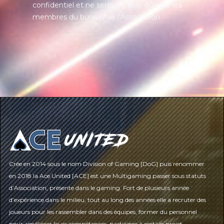
confidentiel et ne seront visible que par les
membres du bureau de l’Association
Crée en 2014 sous le nom Division of Gaming [DoG] puis renommer
en 2018 la Ace United [ACE] est une Multigaming passer sous statuts
d’Association, présente dans le gaming. Fort de plusieurs année
d’expérience dans le milieu, tout au long des années elle a recruter des
joueurs pour les rassembler dans des équipes, former du personnel
pour améliorer leurs compétences, participer à certain projet