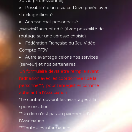
30 Go (Professionnel)
Possibilité d’un espace Drive privée avec
stockage illimité
Adresse mail personnalisé
pseudo
@aceunited.fr (Avec possibilité de
routage sur une adresse choisie)
Fédération Française du Jeu Vidéo :
Compte FFJV
Autre avantage celons nos services
(serveur) et nos partenaires
Un formulaire devra être remplie avant
l’adhésion avec les coordonnées de la
personne***, pour l’enregistrer comme
adhérant à l’Association
*Le contrat ouvrant les avantages à la
sponsorisation
**Un don n’est pas un paiement d’adhésion à
l’Association
***Toutes les informations transmise sont