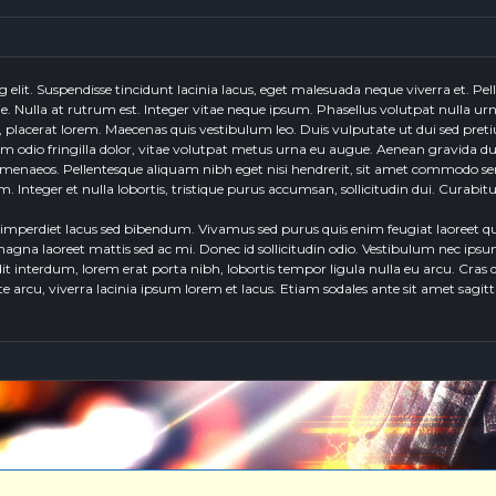
g elit. Suspendisse tincidunt lacinia lacus, eget malesuada neque viverra et. P
e. Nulla at rutrum est. Integer vitae neque ipsum. Phasellus volutpat nulla urna,
d, placerat lorem. Maecenas quis vestibulum leo. Duis vulputate ut dui sed pret
odio fringilla dolor, vitae volutpat metus urna eu augue. Aenean gravida dui e
imenaeos. Pellentesque aliquam nibh eget nisi hendrerit, sit amet commodo sem 
 Integer et nulla lobortis, tristique purus accumsan, sollicitudin dui. Curabitu
imperdiet lacus sed bibendum. Vivamus sed purus quis enim feugiat laoreet quis
gna laoreet mattis sed ac mi. Donec id sollicitudin odio. Vestibulum nec ipsum c
t interdum, lorem erat porta nibh, lobortis tempor ligula nulla eu arcu. Cras qu
e arcu, viverra lacinia ipsum lorem et lacus. Etiam sodales ante sit amet sagi