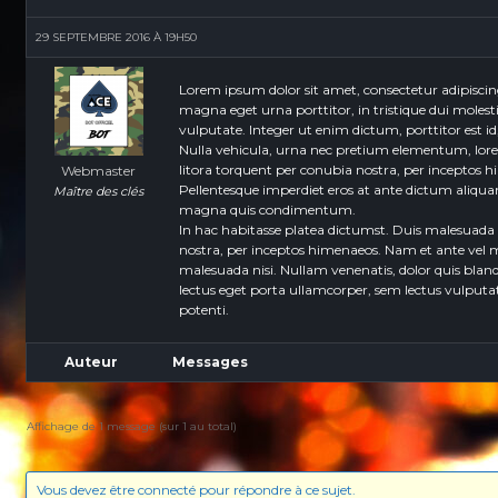
29 SEPTEMBRE 2016 À 19H50
Lorem ipsum dolor sit amet, consectetur adipiscin
magna eget urna porttitor, in tristique dui molesti
vulputate. Integer ut enim dictum, porttitor est i
Nulla vehicula, urna nec pretium elementum, lorem 
litora torquent per conubia nostra, per inceptos h
Webmaster
Pellentesque imperdiet eros at ante dictum aliquam.
Maître des clés
magna quis condimentum.
In hac habitasse platea dictumst. Duis malesuada 
nostra, per inceptos himenaeos. Nam et ante vel ma
malesuada nisi. Nullam venenatis, dolor quis blandi
lectus eget porta ullamcorper, sem lectus vulputat
potenti.
Auteur
Messages
Affichage de 1 message (sur 1 au total)
Vous devez être connecté pour répondre à ce sujet.