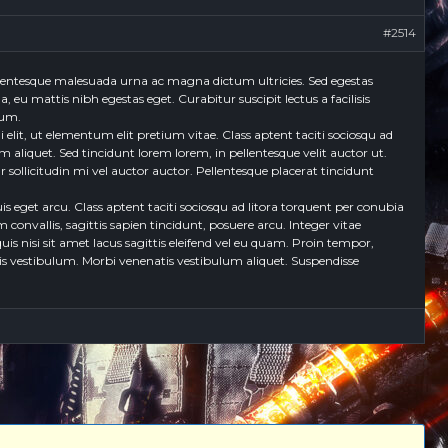
#2514
ellentesque malesuada urna ac magna dictum ultricies. Sed egestas
 eu mattis nibh egestas eget. Curabitur suscipit lectus a facilisis
ium.
lit, ut elementum elit pretium vitae. Class aptent taciti sociosqu ad
aliquet. Sed tincidunt lorem lorem, in pellentesque velit auctor ut.
r sollicitudin mi vel auctor auctor. Pellentesque placerat tincidunt
 eget arcu. Class aptent taciti sociosqu ad litora torquent per conubia
onvallis, sagittis sapien tincidunt, posuere arcu. Integer vitae
is nisi sit amet lacus sagittis eleifend vel eu quam. Proin tempor,
ttis vestibulum. Morbi venenatis vestibulum aliquet. Suspendisse