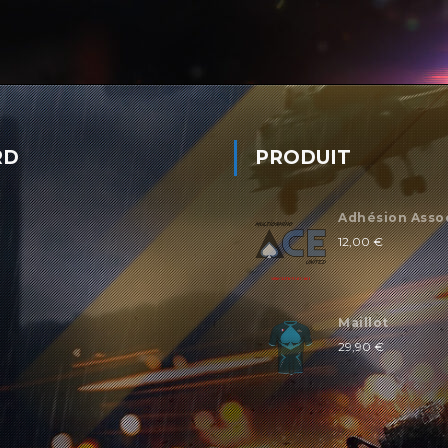
RD
PRODUIT
Adhésion Asso
12,00
€
Maillot
29,90
€