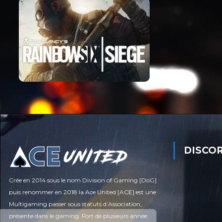
DISCO
Crée en 2014 sous le nom Division of Gaming [DoG]
puis renommer en 2018 la Ace United [ACE] est une
Multigaming passer sous statuts d’Association,
présente dans le gaming. Fort de plusieurs année