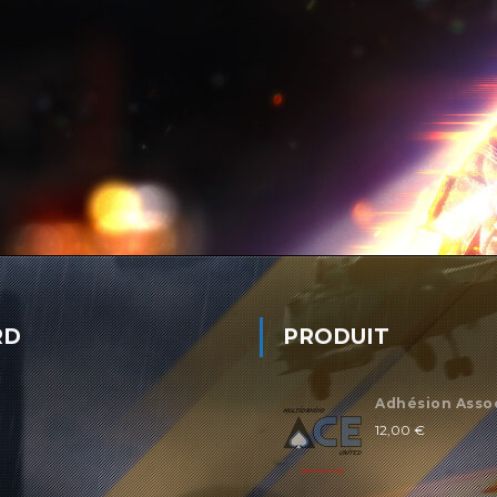
RD
PRODUIT
Adhésion Asso
12,00
€