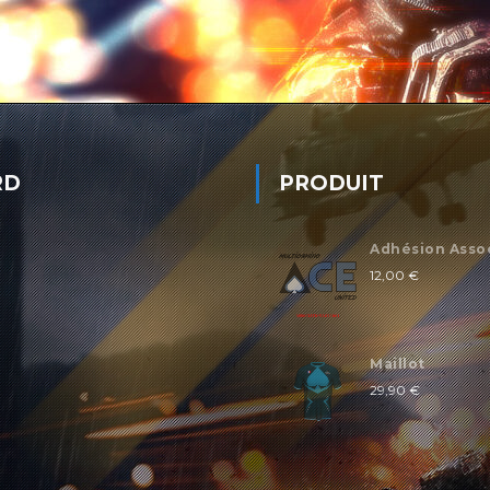
RD
PRODUIT
Adhésion Asso
12,00
€
Maillot
29,90
€