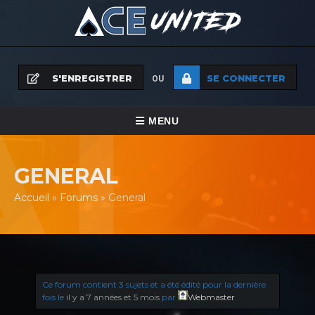
S'ENREGISTRER
SE CONNECTER
OU
BASCULER
MENU
VERS
MENU
GENERAL
LA
Accueil
»
Forums
»
General
NAVIGATION
Ce forum contient 3 sujets et a été édité pour la dernière
fois le
il y a 7 années et 5 mois
par
Webmaster
.