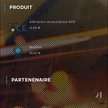
PRODUIT
Adhésion Association ACE
12,00
€
Maillot
29,90
€
PARTENENAIRE