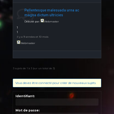
Pellentesque malesuada urna ac
magna dictum ultricies
Débuté par:
Webmaster
1
1
il y a 9 années et 10 mois
Webmaster
3 sujets de 1 à 3 (sur un total de 3)
Vous devez être connecté pour créer de nouveaux sujets.
Identifiant:
Mot de passe: